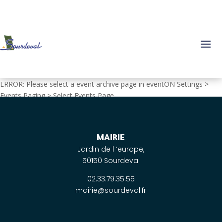
ERROR: Please select a event archive page in eventON Settings >
Events Paging > Select Events Page
MAIRIE
Jardin de l ‘europe,
50150 Sourdeval
02.33.79.35.55
mairie@sourdeval.fr